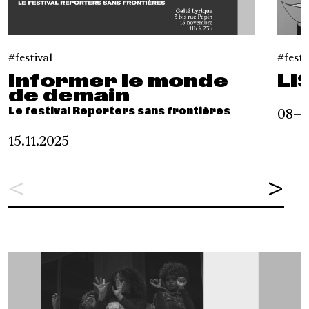
festival
festi
Informer le monde
LI
de demain
Le festival Reporters sans frontières
08–0
15.11.2025
<
>