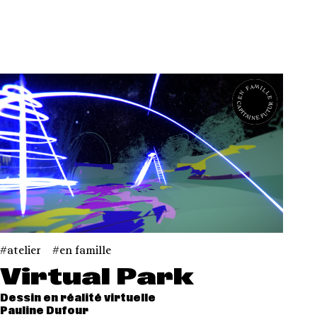
EN FAMILLE
CAPITAINE FUTUR
atelier
en famille
Virtual Park
Dessin en réalité virtuelle
Pauline Dufour