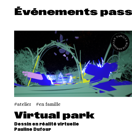
Événements pas
EN FAMILLE
CAPITAINE FUTUR
atelier
en famille
Virtual park
Dessin en réalité virtuelle
Pauline Dufour