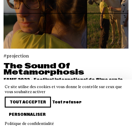
projection
The Sound Of
Metamorphosis
FAME 2022 - Festival international de films sur la
musique
Ce site utilise des cookies et vous donne le contrôle sur ceux que
de Jules Cassignol
vous souhaitez activer
Sam. 19.02.2022 à 19h15
TOUT ACCEPTER
Tout refuser
PERSONNALISER
Bienvenue dans les archives de la Gaîté Lyrique
Politique de confidentialité