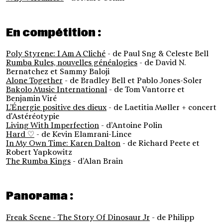
En compétition :
Poly Styrene: I Am A Cliché
- de Paul Sng & Celeste Bell
Rumba Rules, nouvelles généalogies
- de David N.
Bernatchez et Sammy Baloji
Alone Together
- de Bradley Bell et Pablo Jones-Soler
Bakolo Music International
- de Tom Vantorre et
Benjamin Viré
L’Énergie positive des dieux
- de Laetitia Møller + concert
d'Astéréotypie
Living With Imperfection
- d’Antoine Polin
Hard ♡
- de Kevin Elamrani-Lince
In My Own Time: Karen Dalton
- de Richard Peete et
Robert Yapkowitz
The Rumba Kings
- d’Alan Brain
Panorama :
Freak Scene - The Story Of Dinosaur Jr
- de Philipp