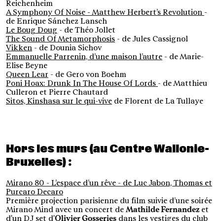
Reichenheim
A Symphony Of Noise - Matthew Herbert’s Revolution
-
de Enrique Sánchez Lansch
Le Boug Doug
- de Théo Jollet
The Sound Of Metamorphosis
- de Jules Cassignol
Vikken
- de Dounia Sichov
Emmanuelle Parrenin, d’une maison l’autre
- de Marie-
Elise Beyne
Queen Lear
- de Gero von Boehm
Poni Hoax: Drunk In The House Of Lords
- de Matthieu
Culleron et Pierre Chautard
Sitos, Kinshasa sur le qui-vive
de Florent de La Tullaye
Hors les murs (au Centre Wallonie-
Bruxelles) :
Mirano 80 - L’espace d’un rêve - de Luc Jabon, Thomas et
Purcaro Decaro
Première projection parisienne du film
suivie
d’une soirée
Mirano Mind avec un
concert de
Mathilde Fernandez
et
d'un DJ set d'
Olivier Gosseries
dans les vestiges du
club