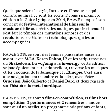
Quels que soient le style, l’artiste et l’époque, ce qui
compte au final, ce sont les récits. Depuis sa première
édition à la Gaîté Lyrique en 2014, F.A.M.E a imposé son
concept de
festival international de films sur la
musique
dédié aux récits des musiques par le cinéma. Il
s’est fait le témoin des mutations sonores et des
révolutions sociétales ou technologiques qui les ont
accompagnées.
F.A.M.E 2019, ce sont des femmes puissantes mises en
avant, avec
M.I.A
,
Karen Dalton
,
L7
et les strip-teaseuses
du
Shakedown
. Du
voguing
à la
hi-energy
, cette édition
se joue également sur le dancefloor, traverse les musiques
et les époques, de la
Jamaïque
et l’
Éthiopie
. C’est aussi
une navigation entre ombre et lumière, avec
Peter
Grudzien
,
João Gilberto
et
Daniel Darc
, et deux regards
sur l’histoire du
metal nordique
.
F.A.M.E 2019, ce sont
9
films en compétition
,
11 films hors
compétition
,
3 performances
et
2 rencontres
, mais ce
sont aussi un atelier, un programme adapté aux enfants,