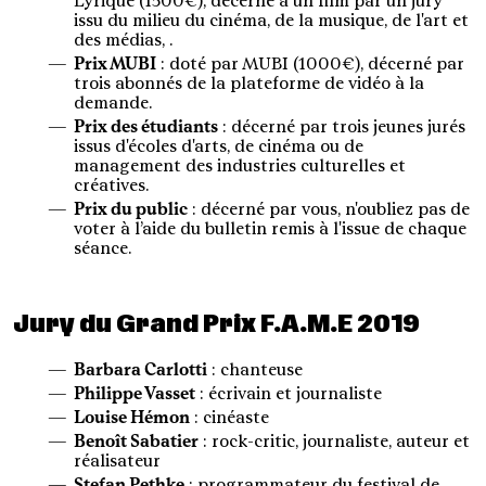
Lyrique (1500€), décerné à un film par un jury
issu du milieu du cinéma, de la musique, de l'art et
des médias, .
Prix MUBI
: doté par MUBI (1000€), décerné par
trois abonnés de la plateforme de vidéo à la
demande.
Prix des étudiants
: décerné par trois jeunes jurés
issus d'écoles d'arts, de cinéma ou de
management des industries culturelles et
créatives.
Prix du public
: décerné par vous, n'oubliez pas de
voter à l’aide du bulletin remis à l'issue de chaque
séance.
Jury du Grand Prix F.A.M.E 2019
Barbara Carlotti
: chanteuse
Philippe Vasset
: écrivain et journaliste
Louise Hémon
: cinéaste
Benoît Sabatier
: rock-critic, journaliste, auteur et
réalisateur
Stefan Pethke
: programmateur du festival de