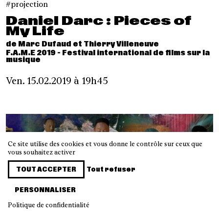
projection
Daniel Darc : Pieces of
My Life
de Marc Dufaud et Thierry Villeneuve
F.A.M.E 2019 - Festival international de films sur la
musique
Ven. 15.02.2019 à 19h45
Ce site utilise des cookies et vous donne le contrôle sur ceux que
vous souhaitez activer
TOUT ACCEPTER
Tout refuser
PERSONNALISER
Bienvenue dans les archives de la Gaîté Lyrique
Politique de confidentialité